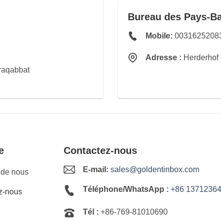
Bureau des Pays-B
Mobile:
0031625208
Adresse :
Herderhof
uraqabbat
e
Contactez-nous
E-mail:
sales@goldentinbox.com
 de nous
Téléphone/WhatsApp :
+86 1371236
z-nous
Tél :
+86-769-81010690