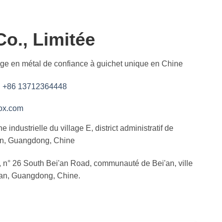
Co., Limitée
age en métal de confiance à guichet unique en Chine
:
+86 13712364448
ox.com
 industrielle du village E, district administratif de
an, Guangdong, Chine
, n° 26 South Bei'an Road, communauté de Bei'an, ville
an, Guangdong, Chine.